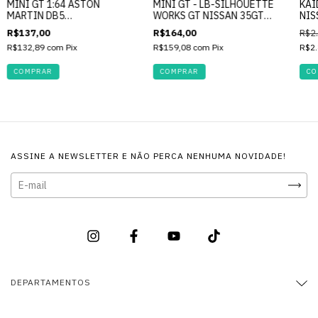
MINI GT 1:64 ASTON
MINI GT - LB-SILHOUETTE
KAI
MARTIN DB5
WORKS GT NISSAN 35GT
NIS
THUNDERBALL 007 SPA
RR V1 LBW #742
IMA
R$137,00
R$164,00
R$2
PKG - #901
R$132,89
com
Pix
R$159,08
com
Pix
R$2.
ASSINE A NEWSLETTER E NÃO PERCA NENHUMA NOVIDADE!
DEPARTAMENTOS