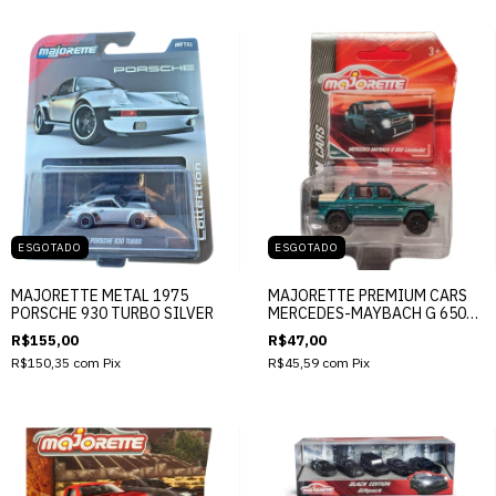
ESGOTADO
ESGOTADO
MAJORETTE METAL 1975
MAJORETTE PREMIUM CARS
PORSCHE 930 TURBO SILVER
MERCEDES-MAYBACH G 650
LANDAULET
R$155,00
R$47,00
R$150,35
com
Pix
R$45,59
com
Pix