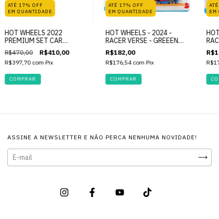
ATÉ 17% OFF
ATÉ 17% OFF
ATÉ
EM QUANTIDADE
EM QUANTIDADE
EM
HOT WHEELS 2022
HOT WHEELS - 2024 -
HOT
PREMIUM SET CAR
RACER VERSE - GREEEN
RAC
CULTURE DRAG STRIP
GOBLIN & SPIDER-MAN -
& M
R$470,00
R$410,00
R$182,00
R$1
DEMONS
MARVEL
NIC
R$397,70
com
Pix
R$176,54
com
Pix
R$1
ASSINE A NEWSLETTER E NÃO PERCA NENHUMA NOVIDADE!