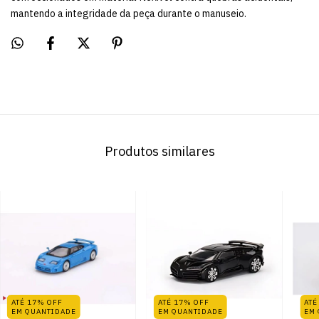
mantendo a integridade da peça durante o manuseio.
Produtos similares
ATÉ 17% OFF
ATÉ 17% OFF
ATÉ
EM QUANTIDADE
EM QUANTIDADE
EM