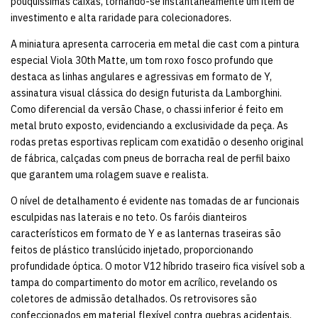
pouquíssimas caixas, tornando-se instantaneamente um item de
investimento e alta raridade para colecionadores.
A miniatura apresenta carroceria em metal die cast com a pintura
especial Viola 30th Matte, um tom roxo fosco profundo que
destaca as linhas angulares e agressivas em formato de Y,
assinatura visual clássica do design futurista da Lamborghini.
Como diferencial da versão Chase, o chassi inferior é feito em
metal bruto exposto, evidenciando a exclusividade da peça. As
rodas pretas esportivas replicam com exatidão o desenho original
de fábrica, calçadas com pneus de borracha real de perfil baixo
que garantem uma rolagem suave e realista.
O nível de detalhamento é evidente nas tomadas de ar funcionais
esculpidas nas laterais e no teto. Os faróis dianteiros
característicos em formato de Y e as lanternas traseiras são
feitos de plástico translúcido injetado, proporcionando
profundidade óptica. O motor V12 híbrido traseiro fica visível sob a
tampa do compartimento do motor em acrílico, revelando os
coletores de admissão detalhados. Os retrovisores são
confeccionados em material flexível contra quebras acidentais,