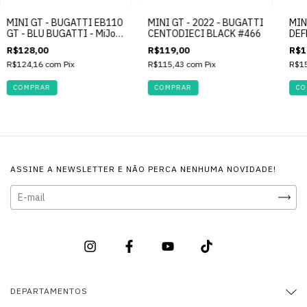
MINI GT - BUGATTI EB110
MINI GT - 2022 - BUGATTI
MIN
GT - BLU BUGATTI - MiJo
CENTODIECI BLACK #466
DEF
#644
RUS
R$128,00
R$119,00
R$1
R$124,16
com
Pix
R$115,43
com
Pix
R$1
ASSINE A NEWSLETTER E NÃO PERCA NENHUMA NOVIDADE!
DEPARTAMENTOS