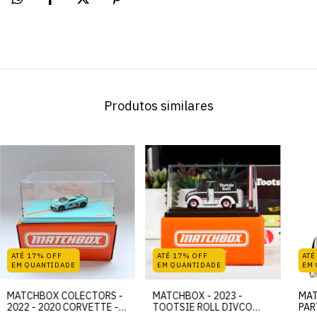
Produtos similares
ATÉ 17% OFF
ATÉ 17% OFF
ATÉ
EM QUANTIDADE
EM QUANTIDADE
EM
MATCHBOX COLECTORS -
MATCHBOX - 2023 -
MAT
2022 - 2020 CORVETTE -
TOOTSIE ROLL DIVCO
PAR