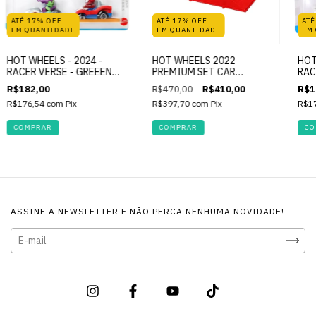
ATÉ 17% OFF
ATÉ 17% OFF
ATÉ
EM QUANTIDADE
EM QUANTIDADE
EM
HOT WHEELS - 2024 -
HOT WHEELS 2022
HOT
RACER VERSE - GREEEN
PREMIUM SET CAR
RAC
GOBLIN & SPIDER-MAN -
CULTURE DRAG STRIP
& M
R$182,00
R$470,00
R$410,00
R$1
MARVEL
DEMONS
NIC
R$176,54
com
Pix
R$397,70
com
Pix
R$1
ASSINE A NEWSLETTER E NÃO PERCA NENHUMA NOVIDADE!