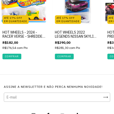
ATÉ 17% OFF
ATÉ 17% OFF
ATÉ
EM QUANTIDADE
EM QUANTIDADE
EM
HOT WHEELS - 2024 -
HOT WHEELS 2022
HOT
RACER VERSE - SHREDDER
LEGENDS NISSAN SKYLINE
PRE
& MICHELANGELO -
GT-R (R32)
CUL
R$182,00
R$290,00
R$3
NICKELODEON - TURTLES
HIS
R$176,54
com
Pix
R$281,30
com
Pix
R$3
ASSINE A NEWSLETTER E NÃO PERCA NENHUMA NOVIDADE!