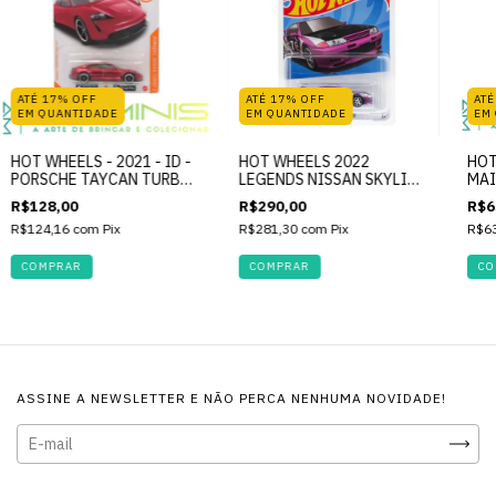
ATÉ 17% OFF
ATÉ 17% OFF
ATÉ
EM QUANTIDADE
EM QUANTIDADE
EM
HOT WHEELS - 2021 - ID -
HOT WHEELS 2022
HOT
PORSCHE TAYCAN TURBO
LEGENDS NISSAN SKYLINE
MAI
S #006
GT-R (R32)
STA
R$128,00
R$290,00
R$6
R$124,16
com
Pix
R$281,30
com
Pix
R$6
ASSINE A NEWSLETTER E NÃO PERCA NENHUMA NOVIDADE!