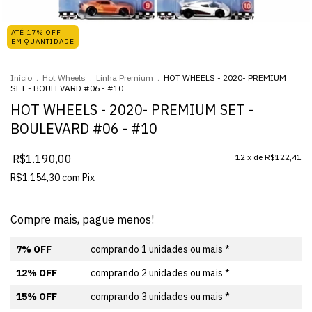
ATÉ 17% OFF
EM QUANTIDADE
Início
.
Hot Wheels
.
Linha Premium
.
HOT WHEELS - 2020- PREMIUM
SET - BOULEVARD #06 - #10
HOT WHEELS - 2020- PREMIUM SET -
BOULEVARD #06 - #10
R$1.190,00
12
x de
R$122,41
R$1.154,30
com
Pix
Compre mais, pague menos!
7% OFF
comprando 1 unidades ou mais *
12% OFF
comprando 2 unidades ou mais *
15% OFF
comprando 3 unidades ou mais *