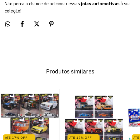
Não perca a chance de adicionar essas
joias automotivas
à sua
coleção!
Produtos similares
ATÉ 17% OFF
ATÉ 17% OFF
ATÉ