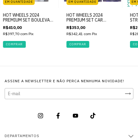
EM QUANTIDADE
EM QUANTIDADE
EM
HOT WHEELS 2024
HOT WHEELS 2024
HOT
PREMIUM SET BOULEVARD
PREMIUM SET CAR
STR
- 111 - 115
CULTURE JAPAN
OF 
R$410,00
R$353,00
R$2
HISTORICS4
R$397,70
com
Pix
R$342,41
com
Pix
R$2
ASSINE A NEWSLETTER E NÃO PERCA NENHUMA NOVIDADE!
DEPARTAMENTOS