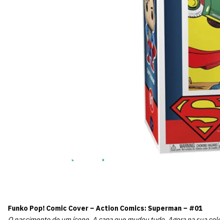
Funko Pop! Comic Cover – Action Comics: Superman – #01
O nascimento de um ícone. A capa que mudou tudo. Agora na sua col