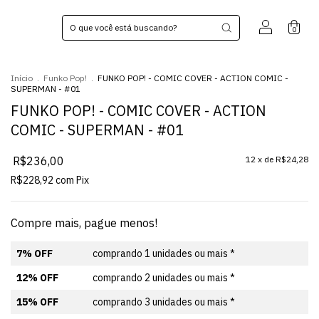
0
Início
.
Funko Pop!
.
FUNKO POP! - COMIC COVER - ACTION COMIC -
SUPERMAN - #01
FUNKO POP! - COMIC COVER - ACTION
COMIC - SUPERMAN - #01
R$236,00
12
x de
R$24,28
R$228,92
com
Pix
Compre mais, pague menos!
7% OFF
comprando 1 unidades ou mais *
12% OFF
comprando 2 unidades ou mais *
15% OFF
comprando 3 unidades ou mais *