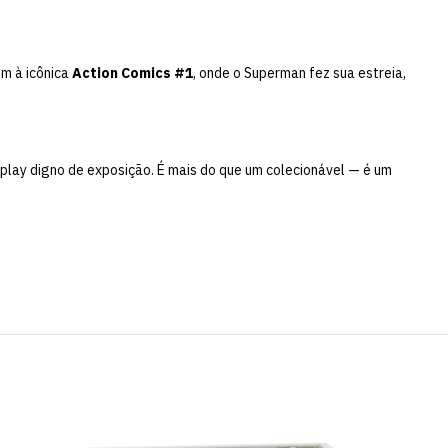
m à icônica
Action Comics #1
, onde o Superman fez sua estreia,
play digno de exposição. É mais do que um colecionável — é um